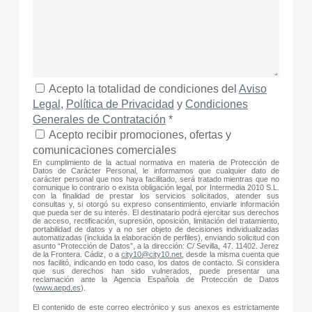
Acepto la totalidad de condiciones del
Aviso
Legal
,
Política de Privacidad
y
Condiciones
Generales de Contratación
*
Acepto recibir promociones, ofertas y
comunicaciones comerciales
En cumplimiento de la actual normativa en materia de Protección de
Datos de Carácter Personal, le informamos que cualquier dato de
carácter personal que nos haya facilitado, será tratado mientras que no
comunique lo contrario o exista obligación legal, por Intermedia 2010 S.L.
con la finalidad de prestar los servicios solicitados, atender sus
consultas y, si otorgó su expreso consentimiento, enviarle información
que pueda ser de su interés. El destinatario podrá ejercitar sus derechos
de acceso, rectificación, supresión, oposición, limitación del tratamiento,
portabilidad de datos y a no ser objeto de decisiones individualizadas
automatizadas (incluida la elaboración de perfiles), enviando solicitud con
asunto “Protección de Datos”, a la dirección: C/ Sevilla, 47. 11402. Jerez
de la Frontera. Cádiz, o a
city10@city10.net
, desde la misma cuenta que
nos facilitó, indicando en todo caso, los datos de contacto. Si considera
que sus derechos han sido vulnerados, puede presentar una
reclamación ante la Agencia Española de Protección de Datos
(
www.aepd.es
).
El contenido de este correo electrónico y sus anexos es estrictamente