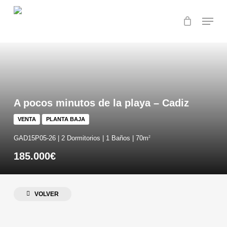
Skip
Menu
to
main
Close
content
Menu
A pocos minutos de la playa – Cadiz
VENTA
PLANTA BAJA
GAD15P05-26 | 2 Dormitorios | 1 Baños | 70m
2
185.000€
VOLVER