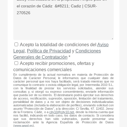
Acepto la totalidad de condiciones del
Aviso
Legal
,
Política de Privacidad
y
Condiciones
Generales de Contratación
*
Acepto recibir promociones, ofertas y
comunicaciones comerciales
En cumplimiento de la actual normativa en materia de Protección de
Datos de Carácter Personal, le informamos que cualquier dato de
carácter personal que nos haya facilitado, será tratado mientras que no
comunique lo contrario o exista obligación legal, por Intermedia 2010 S.L.
con la finalidad de prestar los servicios solicitados, atender sus
consultas y, si otorgó su expreso consentimiento, enviarle información
que pueda ser de su interés. El destinatario podrá ejercitar sus derechos
de acceso, rectificación, supresión, oposición, limitación del tratamiento,
portabilidad de datos y a no ser objeto de decisiones individualizadas
automatizadas (incluida la elaboración de perfiles), enviando solicitud con
asunto “Protección de Datos”, a la dirección: C/ Sevilla, 47. 11402. Jerez
de la Frontera. Cádiz, o a
city10@city10.net
, desde la misma cuenta que
nos facilitó, indicando en todo caso, los datos de contacto. Si considera
que sus derechos han sido vulnerados, puede presentar una
reclamación ante la Agencia Española de Protección de Datos
(
www.aepd.es
).