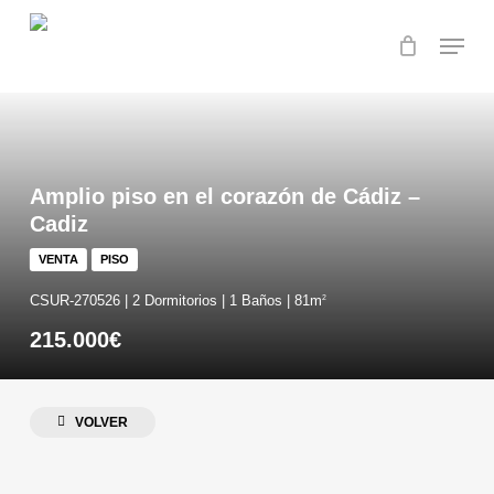
Skip
Menu
to
main
content
Amplio piso en el corazón de Cádiz –
Cadiz
VENTA
PISO
CSUR-270526 | 2 Dormitorios | 1 Baños | 81m
2
215.000€
VOLVER