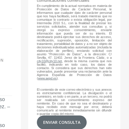
comunicaciones comerciales
En cumplimiento de la actual normativa en materia de
Protección de Datos de Carácter Personal, le
informamos que cualquier dato de carácter personal
que nos haya facilitado, será tratado mientras que no
comunique lo contrario o exista obligación legal, por
Intermedia 2010 S.L. con la finalidad de prestar los
servicios solicitados, atender sus consultas y, si
otorgó su expreso consentimiento, enviarle
información que pueda ser de su interés. El
destinatario podrá ejercitar sus derechos de acceso,
rectificación, supresión, oposición, limitación del
tratamiento, portabilidad de datos y a no ser objeto de
decisiones individualizadas automatizadas (incluida la
elaboración de perfiles), enviando solicitud con
asunto “Protección de Datos”, a la dirección: C/
Sevilla, 47. 11402. Jerez de la Frontera. Cádiz, o a
ÓN
city10@city10.net
, desde la misma cuenta que nos
facilitó, indicando en todo caso, los datos de
contacto. Si considera que sus derechos han sido
vulnerados, puede presentar una reclamación ante la
Agencia Española de Protección de Datos
(
www.aepd.es
).
El contenido de este correo electrónico y sus anexos
es estrictamente confidencial. La divulgación o el
suministro, en todo o en parte, a un tercero, no podrá
ser realizada sin consentimiento expreso del
remitente. En caso de que no sea el destinatario y
haya recibido este mensaje por error, deberá
comunicarlo al remitente inmediatamente sin difundir
o guardar copia del mismo.
ENVIAR CONSULTA