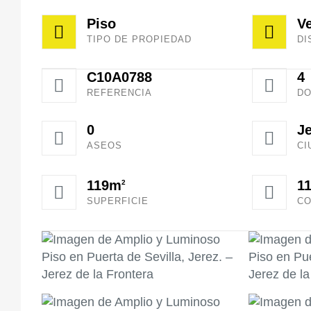
Piso
V
TIPO DE PROPIEDAD
DI
C10A0788
4
REFERENCIA
DO
0
Je
ASEOS
CI
119m
1
2
SUPERFICIE
CO