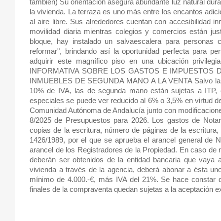
también) Su orientación asegura abundante luz natural duran
la vivienda. La terraza es uno más entre los encantos adic
al aire libre. Sus alrededores cuentan con accesibilidad i
movilidad diaria mientras colegios y comercios están ju
bloque, hay instalado un salvaescalera para personas 
reformar", brindando así la oportunidad perfecta para pe
adquirir este magnífico piso en una ubicación privile
INFORMATIVA SOBRE LOS GASTOS E IMPUESTOS 
INMUEBLES DE SEGUNDA MANO A LA VENTA Salvo las oper
10% de IVA, las de segunda mano están sujetas a ITP, c
especiales se puede ver reducido al 6% o 3,5% en virtud de
Comunidad Autónoma de Andalucía junto con modificaciones
8/2025 de Presupuestos para 2026. Los gastos de Notarí
copias de la escritura, número de páginas de la escritura,
1426/1989, por el que se aprueba el arancel general de N
arancel de los Registradores de la Propiedad. En caso de 
deberán ser obtenidos de la entidad bancaria que vaya a 
vivienda a través de la agencia, deberá abonar a ésta un
mínimo de 4.000.-€, más IVA del 21%. Se hace constar qu
finales de la compraventa quedan sujetas a la aceptación exp