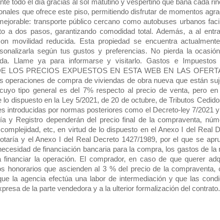
te todo el día gracias al sol matutino y vespertino que baña cada ri
ionales que ofrece este piso, permitiendo disfrutar de momentos agr
nmejorable: transporte público cercano como autobuses urbanos facil
sto a dos pasos, garantizando comodidad total. Además, a al entr
con movilidad reducida. Esta propiedad se encuentra actualmente
rsonalizarla según tus gustos y preferencias. No pierda la ocasió
giada. Llame ya para informarse y visitarlo. Gastos e Impuesto
DE LOS PRECIOS EXPUESTOS EN ESTA WEB EN LAS OFERT
aciones de compra de viviendas de obra nueva que están suje
uyo tipo general es del 7% respecto al precio de venta, pero en
 lo dispuesto en la Ley 5/2021, de 20 de octubre, de Tributos Cedido
 introducidas por normas posteriores como el Decreto-ley 7/2021 y
a y Registro dependerán del precio final de la compraventa, núm
 complejidad, etc, en virtud de lo dispuesto en el Anexo I del Real 
otaría y el Anexo I del Real Decreto 1427/1989, por el que se apr
necesidad de financiación bancaria para la compra, los gastos de l
financiar la operación. El comprador, en caso de que querer adqu
os honorarios que ascienden al 3 % del precio de la compraventa,
e la agencia efectúa una labor de intermediación y que las cond
resa de la parte vendedora y a la ulterior formalización del contrato.