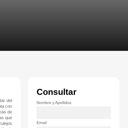
Consultar
tar del
Nombre y Apellidos
nta con
emás de
las que
Email
zulejos