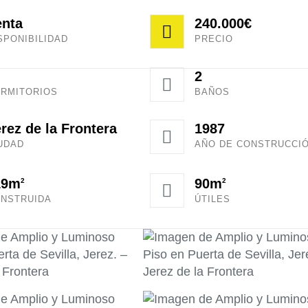
enta
240.000€
SPONIBILIDAD
PRECIO
2
RMITORIOS
BAÑOS
rez de la Frontera
1987
UDAD
AÑO DE CONSTRUCCI
19m
90m
2
2
NSTRUIDA
ÚTILES