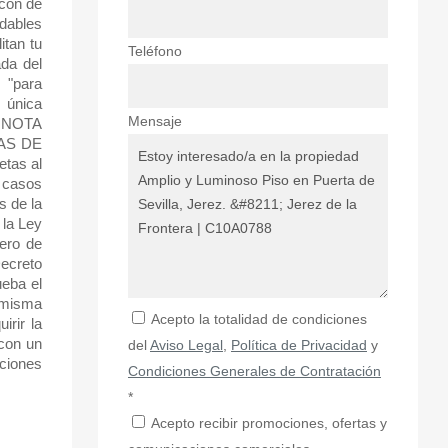
ncón de
adables
itan tu
Teléfono
ada del
 "para
n única
Mensaje
s NOTA
AS DE
tas al
 casos
s de la
 la Ley
ero de
Decreto
ueba el
a misma
Acepto la totalidad de condiciones
irir la
 con un
del
Aviso Legal
,
Política de Privacidad
y
iciones
Condiciones Generales de Contratación
*
Acepto recibir promociones, ofertas y