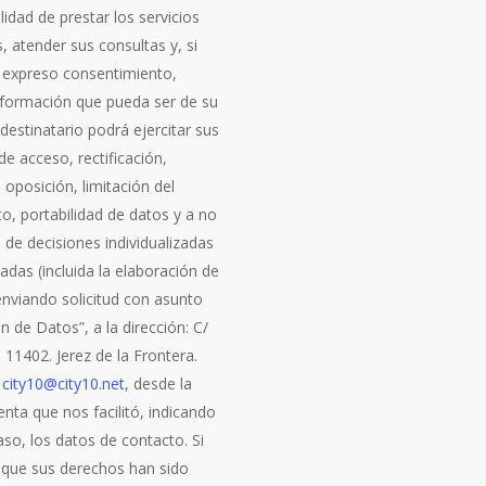
alidad de prestar los servicios
s, atender sus consultas y, si
 expreso consentimiento,
información que pueda ser de su
l destinatario podrá ejercitar sus
e acceso, rectificación,
 oposición, limitación del
o, portabilidad de datos y a no
 de decisiones individualizadas
das (incluida la elaboración de
 enviando solicitud con asunto
n de Datos”, a la dirección: C/
7. 11402. Jerez de la Frontera.
a
city10@city10.net
, desde la
nta que nos facilitó, indicando
so, los datos de contacto. Si
 que sus derechos han sido