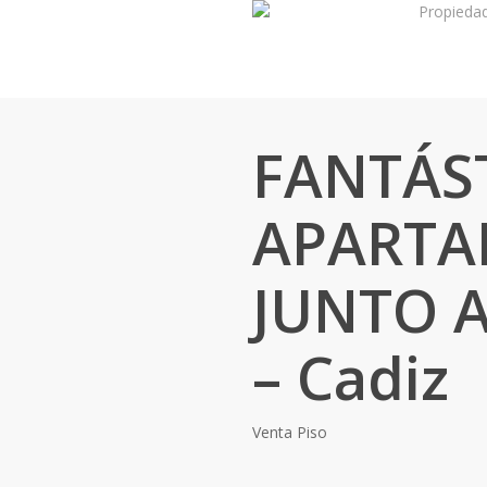
Propieda
Skip
to
main
content
FANTÁS
APART
JUNTO 
– Cadiz
Venta
Piso