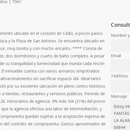
Baños | 73m
2
Consul
mento ubicado en el corazón de Cádiz, a pocos pasos
Nombre y 
ca y la Plaza de San Antonio. Se encuentra ubicado en
ensor, muy bonita y con mucho encanto. **** Consta de
Email
te, dos dormitorios y cuarto de baño completo. A pesar
 de su tranquilidad y luminosidad que inunda cada rincón
. El inmueble cuenta con varios armarios empotrados
Teléfono
lmacenamiento sin sacrificar espacio útil. Ideal tanto
ión por su excelente ubicación en pleno centro histórico
a tiendas, restaurantes y servicios públicos. Periodo de
Mensaje
2026. Honorarios de agencia: 3% más IVA (21%) del precio
que la agencia efectúa una labor de intermediación, y
a compraventa quedan sujetas a la aceptación expresa de
ión del contrato de compraventa. Gastos aproximados de