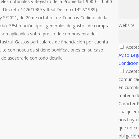
es notariales y Registro de la Propiedad: 900 € - 1.500
al Decreto 1426/1989 y Real Decreto 1427/1989).
ey 5/2021, de 20 de octubre, de Tributos Cedidos de la
Website
a). *Estimación tipos generales de gastos de compra
 son aplicables sobre precio de compraventa del
tastral. Gastos particulares de financiación por cuenta
Acepto
lte con nosotros si tiene bonificaciones en su caso
Aviso Leg
de asesorarle con todo detalle.
Condicion
Acepto
comunicac
En cumpli
materia d
Carácter 
cualquier
nos haya f
que no co
obligación