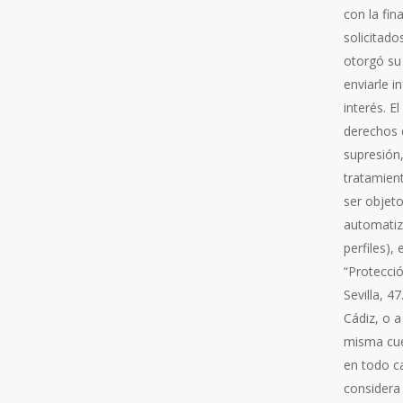
con la fin
solicitado
otorgó su
enviarle 
interés. E
derechos d
supresión,
tratamient
ser objeto
automatiza
perfiles),
“Protecció
Sevilla, 4
Cádiz, o 
misma cue
en todo ca
considera