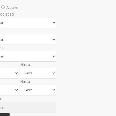
a
Alquiler
ropiedad
os
Hasta
Hasta
a