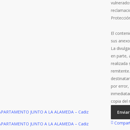
vulnerado
reclamaci
Protecció
El conteni
sus anexo
La divulga
en parte, 
realizada
remitente
destinata
por error
inmediata
copia del
Enviar
Compart