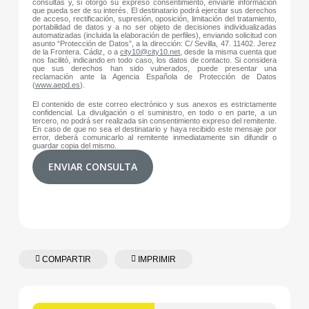
consultas y, si otorgó su expreso consentimiento, enviarle información
que pueda ser de su interés. El destinatario podrá ejercitar sus derechos
de acceso, rectificación, supresión, oposición, limitación del tratamiento,
portabilidad de datos y a no ser objeto de decisiones individualizadas
automatizadas (incluida la elaboración de perfiles), enviando solicitud con
asunto “Protección de Datos”, a la dirección: C/ Sevilla, 47. 11402. Jerez
de la Frontera. Cádiz, o a
city10@city10.net
, desde la misma cuenta que
nos facilitó, indicando en todo caso, los datos de contacto. Si considera
que sus derechos han sido vulnerados, puede presentar una
reclamación ante la Agencia Española de Protección de Datos
(
www.aepd.es
).
El contenido de este correo electrónico y sus anexos es estrictamente
confidencial. La divulgación o el suministro, en todo o en parte, a un
tercero, no podrá ser realizada sin consentimiento expreso del remitente.
En caso de que no sea el destinatario y haya recibido este mensaje por
error, deberá comunicarlo al remitente inmediatamente sin difundir o
guardar copia del mismo.
ENVIAR CONSULTA
COMPARTIR
IMPRIMIR