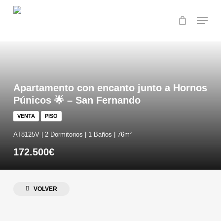
Skip
Menu
to
main
content
Apartamento con encanto junto a Hornos
Púnicos 🌟 – San Fernando
VENTA
PISO
AT8125V | 2 Dormitorios | 1 Baños | 76m
2
172.500€
VOLVER