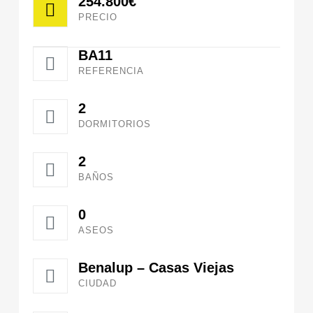
254.800€
PRECIO
BA11
REFERENCIA
2
DORMITORIOS
2
BAÑOS
0
ASEOS
Benalup – Casas Viejas
CIUDAD