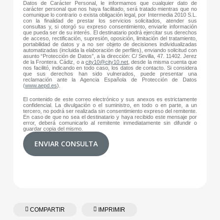
Datos de Carácter Personal, le informamos que cualquier dato de
carácter personal que nos haya facilitado, será tratado mientras que no
comunique lo contrario o exista obligación legal, por Intermedia 2010 S.L.
con la finalidad de prestar los servicios solicitados, atender sus
consultas y, si otorgó su expreso consentimiento, enviarle información
que pueda ser de su interés. El destinatario podrá ejercitar sus derechos
de acceso, rectificación, supresión, oposición, limitación del tratamiento,
portabilidad de datos y a no ser objeto de decisiones individualizadas
automatizadas (incluida la elaboración de perfiles), enviando solicitud con
asunto “Protección de Datos”, a la dirección: C/ Sevilla, 47. 11402. Jerez
de la Frontera. Cádiz, o a
city10@city10.net
, desde la misma cuenta que
nos facilitó, indicando en todo caso, los datos de contacto. Si considera
que sus derechos han sido vulnerados, puede presentar una
reclamación ante la Agencia Española de Protección de Datos
(
www.aepd.es
).
El contenido de este correo electrónico y sus anexos es estrictamente
confidencial. La divulgación o el suministro, en todo o en parte, a un
tercero, no podrá ser realizada sin consentimiento expreso del remitente.
En caso de que no sea el destinatario y haya recibido este mensaje por
error, deberá comunicarlo al remitente inmediatamente sin difundir o
guardar copia del mismo.
ENVIAR CONSULTA
COMPARTIR
IMPRIMIR