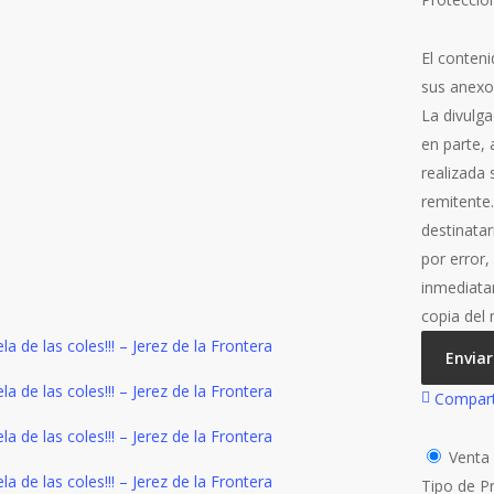
El conteni
sus anexo
La divulga
en parte, 
realizada
remitente
destinata
por error
inmediata
copia del
Enviar
Compart
Vent
Tipo de P