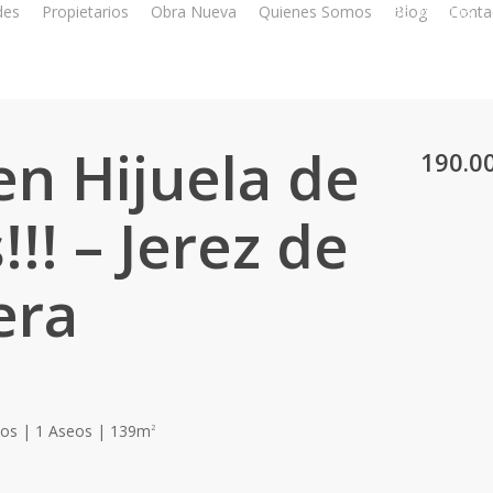
des
Propietarios
Obra Nueva
Quienes Somos
956 350 003
Blog
Conta
 en Hijuela de
190.0
!!! – Jerez de
era
ños | 1 Aseos | 139m
2