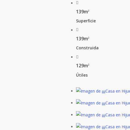
139m
2
Superficie
139m
2
Construida
129m
2
Útiles