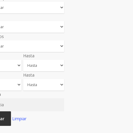
os
Hasta
Hasta
a
ar
Limpiar