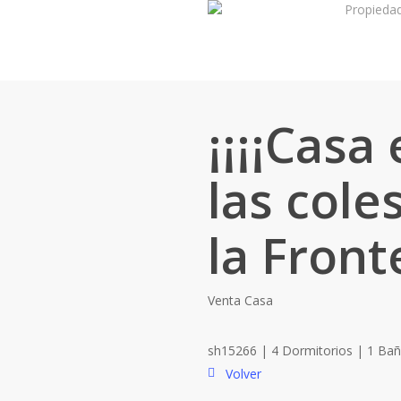
Propieda
Skip
to
main
content
¡¡¡¡Casa
las coles
la Front
Venta
Casa
sh15266 | 4 Dormitorios | 1 Ba
Volver