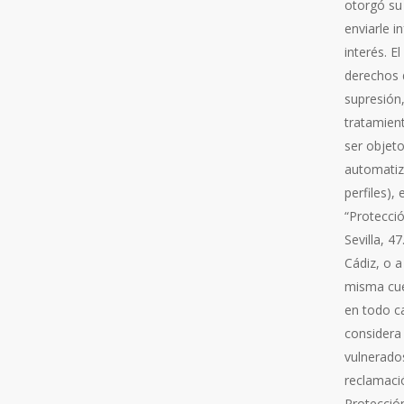
otorgó su
enviarle 
interés. E
derechos d
supresión,
tratamient
ser objeto
automatiza
perfiles),
“Protecció
Sevilla, 4
Cádiz, o 
misma cue
en todo ca
considera
vulnerado
reclamaci
Protecció