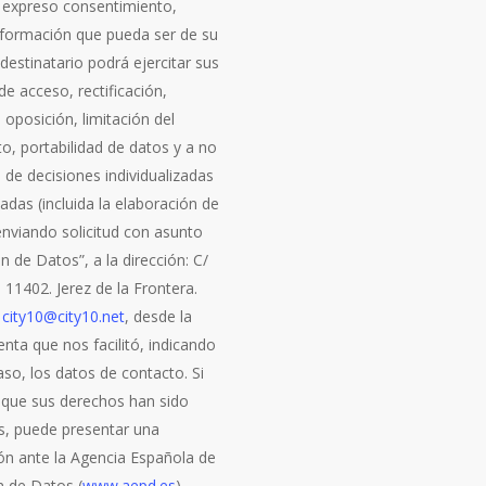
 expreso consentimiento,
información que pueda ser de su
l destinatario podrá ejercitar sus
e acceso, rectificación,
 oposición, limitación del
o, portabilidad de datos y a no
 de decisiones individualizadas
das (incluida la elaboración de
 enviando solicitud con asunto
n de Datos”, a la dirección: C/
7. 11402. Jerez de la Frontera.
a
city10@city10.net
, desde la
nta que nos facilitó, indicando
so, los datos de contacto. Si
 que sus derechos han sido
s, puede presentar una
ón ante la Agencia Española de
n de Datos (
www.aepd.es
).