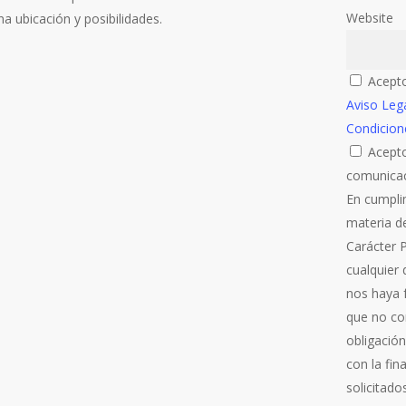
Website
a ubicación y posibilidades.
Acepto
Aviso Leg
Condicion
Acepto
comunicac
En cumpli
materia d
Carácter 
cualquier
nos haya f
que no co
obligación
con la fin
solicitado