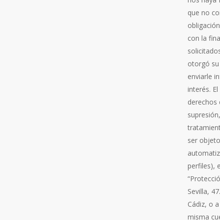
que no co
obligación
con la fin
solicitado
otorgó su
enviarle 
interés. E
derechos d
supresión,
tratamient
ser objeto
automatiza
perfiles),
“Protecció
Sevilla, 4
Cádiz, o 
misma cue