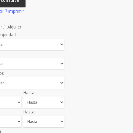
 consulta
ir
Imprimir
a
Alquiler
ropiedad
os
Hasta
Hasta
a