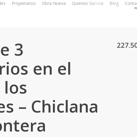
des
Propietarios
Obra Nueva
Quienes Somos
956 350 003
Blog
Conta
w
e 3
227.5
ios en el
 los
s – Chiclana
ontera