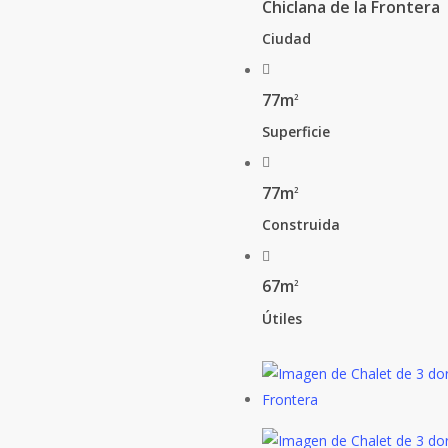
Chiclana de la Frontera
Ciudad
77m
2
Superficie
77m
2
Construida
67m
2
Útiles