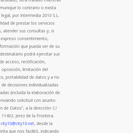
munique lo contrario o exista
 legal, por Intermedia 2010 S.L.
alidad de prestar los servicios
s, atender sus consultas y, si
 expreso consentimiento,
información que pueda ser de su
l destinatario podrá ejercitar sus
e acceso, rectificación,
 oposición, limitación del
o, portabilidad de datos y a no
 de decisiones individualizadas
das (incluida la elaboración de
 enviando solicitud con asunto
n de Datos”, a la dirección: C/
7. 11402. Jerez de la Frontera.
a
city10@city10.net
, desde la
nta que nos facilitó, indicando