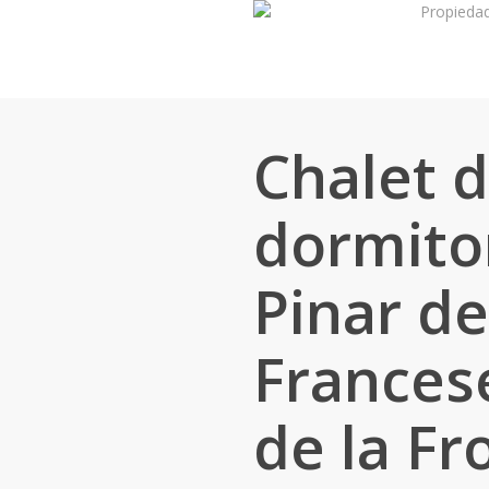
Propieda
Skip
to
main
content
Chalet d
dormitor
Pinar de
Francese
de la Fr