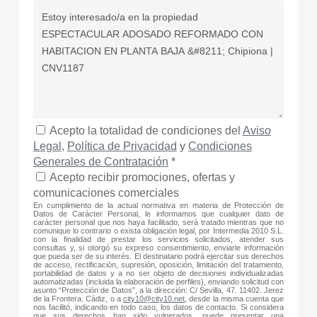
Acepto la totalidad de condiciones del
Aviso
Legal
,
Política de Privacidad
y
Condiciones
Generales de Contratación
*
Acepto recibir promociones, ofertas y
comunicaciones comerciales
En cumplimiento de la actual normativa en materia de Protección de
Datos de Carácter Personal, le informamos que cualquier dato de
carácter personal que nos haya facilitado, será tratado mientras que no
comunique lo contrario o exista obligación legal, por Intermedia 2010 S.L.
con la finalidad de prestar los servicios solicitados, atender sus
consultas y, si otorgó su expreso consentimiento, enviarle información
que pueda ser de su interés. El destinatario podrá ejercitar sus derechos
de acceso, rectificación, supresión, oposición, limitación del tratamiento,
portabilidad de datos y a no ser objeto de decisiones individualizadas
automatizadas (incluida la elaboración de perfiles), enviando solicitud con
asunto “Protección de Datos”, a la dirección: C/ Sevilla, 47. 11402. Jerez
de la Frontera. Cádiz, o a
city10@city10.net
, desde la misma cuenta que
nos facilitó, indicando en todo caso, los datos de contacto. Si considera
que sus derechos han sido vulnerados, puede presentar una