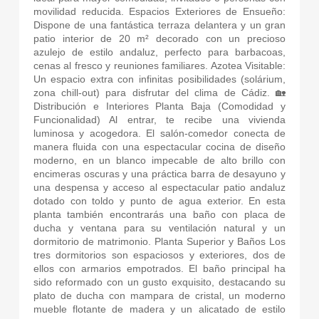
movilidad reducida. Espacios Exteriores de Ensueño:
Dispone de una fantástica terraza delantera y un gran
patio interior de 20 m² decorado con un precioso
azulejo de estilo andaluz, perfecto para barbacoas,
cenas al fresco y reuniones familiares. Azotea Visitable:
Un espacio extra con infinitas posibilidades (solárium,
zona chill-out) para disfrutar del clima de Cádiz. 🏡
Distribución e Interiores Planta Baja (Comodidad y
Funcionalidad) Al entrar, te recibe una vivienda
luminosa y acogedora. El salón-comedor conecta de
manera fluida con una espectacular cocina de diseño
moderno, en un blanco impecable de alto brillo con
encimeras oscuras y una práctica barra de desayuno y
una despensa y acceso al espectacular patio andaluz
dotado con toldo y punto de agua exterior. En esta
planta también encontrarás una baño con placa de
ducha y ventana para su ventilación natural y un
dormitorio de matrimonio. Planta Superior y Baños Los
tres dormitorios son espaciosos y exteriores, dos de
ellos con armarios empotrados. El baño principal ha
sido reformado con un gusto exquisito, destacando su
plato de ducha con mampara de cristal, un moderno
mueble flotante de madera y un alicatado de estilo