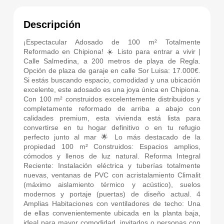
Descripción
¡Espectacular Adosado de 100 m² Totalmente
Reformado en Chipiona! ☀️ Listo para entrar a vivir |
Calle Salmedina, a 200 metros de playa de Regla.
Opción de plaza de garaje en calle Sor Luisa: 17.000€.
Si estás buscando espacio, comodidad y una ubicación
excelente, este adosado es una joya única en Chipiona.
Con 100 m² construidos excelentemente distribuidos y
completamente reformado de arriba a abajo con
calidades premium, esta vivienda está lista para
convertirse en tu hogar definitivo o en tu refugio
perfecto junto al mar 🌟 Lo más destacado de la
propiedad 100 m² Construidos: Espacios amplios,
cómodos y llenos de luz natural. Reforma Integral
Reciente: Instalación eléctrica y tuberías totalmente
nuevas, ventanas de PVC con acristalamiento Climalit
(máximo aislamiento térmico y acústico), suelos
modernos y portaje (puertas) de diseño actual. 4
Amplias Habitaciones con ventiladores de techo: Una
de ellas convenientemente ubicada en la planta baja,
ideal para mayor comodidad, invitados o personas con