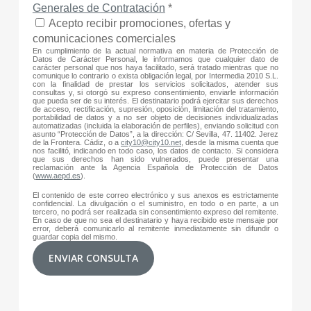
Generales de Contratación
*
Acepto recibir promociones, ofertas y
comunicaciones comerciales
En cumplimiento de la actual normativa en materia de Protección de
Datos de Carácter Personal, le informamos que cualquier dato de
carácter personal que nos haya facilitado, será tratado mientras que no
comunique lo contrario o exista obligación legal, por Intermedia 2010 S.L.
con la finalidad de prestar los servicios solicitados, atender sus
consultas y, si otorgó su expreso consentimiento, enviarle información
que pueda ser de su interés. El destinatario podrá ejercitar sus derechos
de acceso, rectificación, supresión, oposición, limitación del tratamiento,
portabilidad de datos y a no ser objeto de decisiones individualizadas
automatizadas (incluida la elaboración de perfiles), enviando solicitud con
asunto “Protección de Datos”, a la dirección: C/ Sevilla, 47. 11402. Jerez
de la Frontera. Cádiz, o a
city10@city10.net
, desde la misma cuenta que
nos facilitó, indicando en todo caso, los datos de contacto. Si considera
que sus derechos han sido vulnerados, puede presentar una
reclamación ante la Agencia Española de Protección de Datos
(
www.aepd.es
).
El contenido de este correo electrónico y sus anexos es estrictamente
confidencial. La divulgación o el suministro, en todo o en parte, a un
tercero, no podrá ser realizada sin consentimiento expreso del remitente.
En caso de que no sea el destinatario y haya recibido este mensaje por
error, deberá comunicarlo al remitente inmediatamente sin difundir o
guardar copia del mismo.
ENVIAR CONSULTA