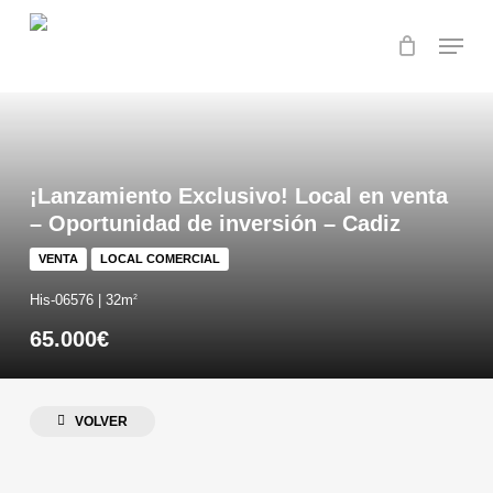
Skip
Menu
to
main
Close
content
Menu
¡Lanzamiento Exclusivo! Local en venta
– Oportunidad de inversión – Cadiz
VENTA
LOCAL COMERCIAL
His-06576 | 32m
2
65.000€
VOLVER