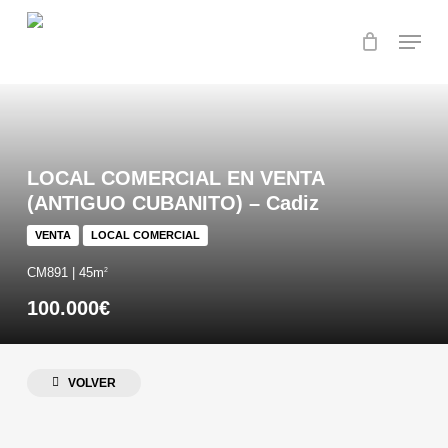
Skip
Menu
to
main
content
LOCAL COMERCIAL EN VENTA
(ANTIGUO CUBANITO) – Cadiz
VENTA
LOCAL COMERCIAL
CM891 | 45m
2
100.000€
VOLVER