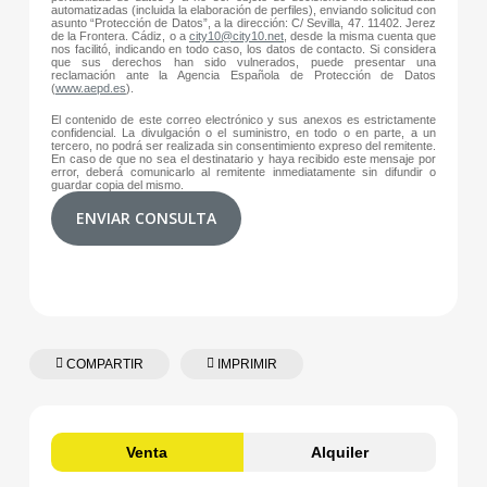
automatizadas (incluida la elaboración de perfiles), enviando solicitud con
asunto “Protección de Datos”, a la dirección: C/ Sevilla, 47. 11402. Jerez
de la Frontera. Cádiz, o a
city10@city10.net
, desde la misma cuenta que
nos facilitó, indicando en todo caso, los datos de contacto. Si considera
que sus derechos han sido vulnerados, puede presentar una
reclamación ante la Agencia Española de Protección de Datos
(
www.aepd.es
).
El contenido de este correo electrónico y sus anexos es estrictamente
confidencial. La divulgación o el suministro, en todo o en parte, a un
tercero, no podrá ser realizada sin consentimiento expreso del remitente.
En caso de que no sea el destinatario y haya recibido este mensaje por
error, deberá comunicarlo al remitente inmediatamente sin difundir o
guardar copia del mismo.
ENVIAR CONSULTA
COMPARTIR
IMPRIMIR
Venta
Alquiler