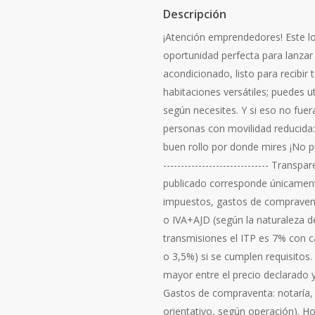
Descripción
¡Atención emprendedores! Este lo
oportunidad perfecta para lanzar
acondicionado, listo para recibir
habitaciones versátiles; puedes ut
según necesites. Y si eso no fue
personas con movilidad reducida: 
buen rollo por donde mires ¡No pier
------------------------------ Trans
publicado corresponde únicamente
impuestos, gastos de compravent
o IVA+AJD (según la naturaleza d
transmisiones el ITP es 7% con c
o 3,5%) si se cumplen requisitos.
mayor entre el precio declarado y
Gastos de compraventa: notaría, 
orientativo, según operación). H