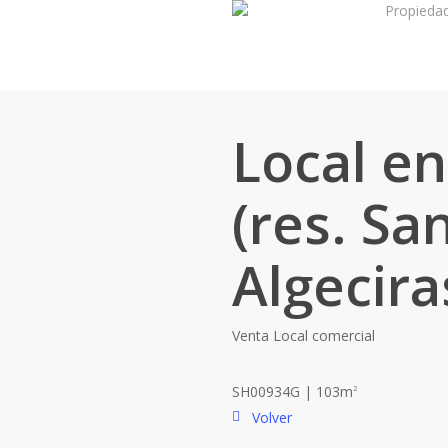
Propieda
Skip
to
main
content
Local e
(res. Sa
Algecira
Venta
Local comercial
SH00934G | 103m
2
Volver