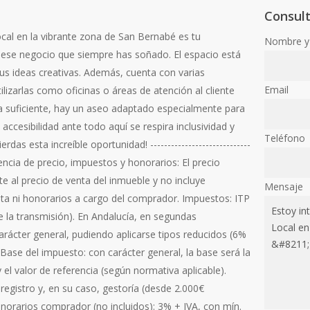
Consul
cal en la vibrante zona de San Bernabé es tu
Nombre y 
 ese negocio que siempre has soñado. El espacio está
 tus ideas creativas. Además, cuenta con varias
Email
ilizarlas como oficinas o áreas de atención al cliente
ra suficiente, hay un aseo adaptado especialmente para
accesibilidad ante todo aquí se respira inclusividad y
Teléfono
das esta increíble oportunidad! -----------------------------
parencia de precio, impuestos y honorarios: El precio
 al precio de venta del inmueble y no incluye
Mensaje
a ni honorarios a cargo del comprador. Impuestos: ITP
e la transmisión). En Andalucía, en segundas
arácter general, pudiendo aplicarse tipos reducidos (6%
 Base del impuesto: con carácter general, la base será la
 el valor de referencia (según normativa aplicable).
registro y, en su caso, gestoría (desde 2.000€
onorarios comprador (no incluidos): 3% + IVA, con mín.