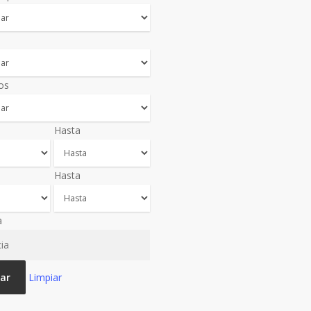
os
Hasta
Hasta
a
ar
Limpiar