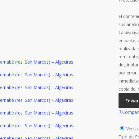
El conteni
sus anexo
La divulga
en parte, 
realizada
remitente
destinata
por error
inmediata
copia del
Enviar
Compart
Vent
Tipo de P