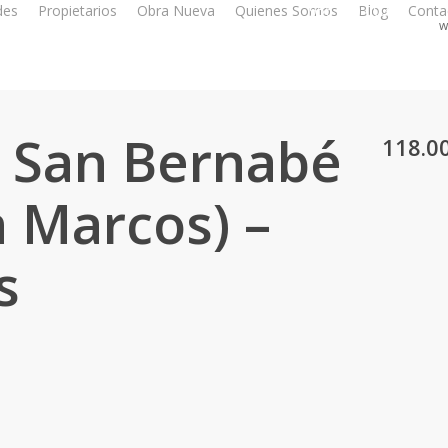
des
Propietarios
Obra Nueva
Quienes Somos
956 350 003
Blog
Conta
w
n San Bernabé
118.0
n Marcos) –
s