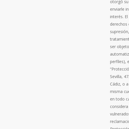
otorgó su
enviarle 
interés. E
derechos d
supresión,
tratamient
ser objeto
automatiza
perfiles),
“Protecció
Sevilla, 4
Cádiz, o 
misma cue
en todo ca
considera
vulnerado
reclamaci
Protecció