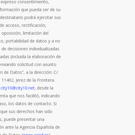
 expreso consentimiento,
información que pueda ser de su
l destinatario podrá ejercitar sus
e acceso, rectificación,
 oposición, limitación del
o, portabilidad de datos y a no
 de decisiones individualizadas
das (incluida la elaboración de
 enviando solicitud con asunto
n de Datos”, a la dirección: C/
7. 11402. Jerez de la Frontera.
a
city10@city10.net
, desde la
nta que nos facilitó, indicando
so, los datos de contacto. Si
 que sus derechos han sido
s, puede presentar una
ón ante la Agencia Española de
n de Datos (
www.aepd.es
).