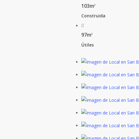
103m
2
Construida
97m
2
Útiles