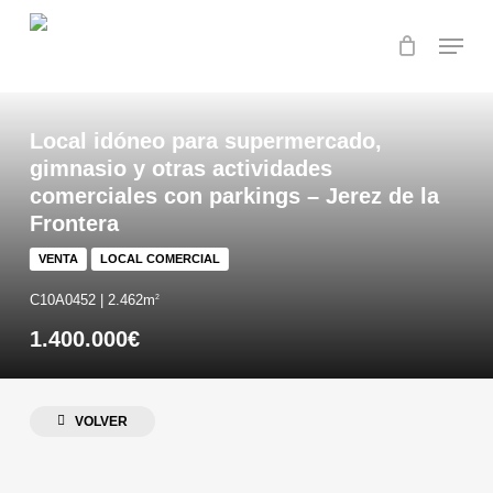
Skip
Menu
to
main
Close
content
Menu
Local idóneo para supermercado,
gimnasio y otras actividades
comerciales con parkings – Jerez de la
Frontera
VENTA
LOCAL COMERCIAL
C10A0452 | 2.462m
2
1.400.000€
VOLVER