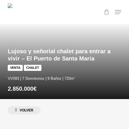
Skip
Menu
to
main
Close
content
Menu
Lujoso y señorial chalet para entrar a
vivir – El Puerto de Santa Maria
VENTA
CHALET
VV093 | 7 Dormitorios | 9 Baños | 720m
2
2.850.000€
VOLVER