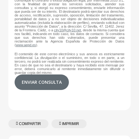
comunique lo contrario o exista obligación legal, por Intermedia 2010 S.L.
con la finalidad de prestar los servicios solicitados, atender sus
consultas y, si otorgó su expreso consentimiento, enviarle información
que pueda ser de su interés. El destinatario podrá ejercitar sus derechos
de acceso, rectificación, supresión, oposición, limitación del tratamiento,
portabilidad de datos y a no ser objeto de decisiones individualizadas
automatizadas (incluida la elaboración de perfiles), enviando solicitud con
asunto “Protección de Datos”, a la dirección: C/ Sevilla, 47. 11402. Jerez
de la Frontera. Cádiz, o a
city10@city10.net
, desde la misma cuenta que
nos facilitó, indicando en todo caso, los datos de contacto. Si considera
que sus derechos han sido vulnerados, puede presentar una
reclamación ante la Agencia Española de Protección de Datos
(
www.aepd.es
).
El contenido de este correo electrónico y sus anexos es estrictamente
confidencial. La divulgación o el suministro, en todo o en parte, a un
tercero, no podrá ser realizada sin consentimiento expreso del remitente.
En caso de que no sea el destinatario y haya recibido este mensaje por
error, deberá comunicarlo al remitente inmediatamente sin difundir o
guardar copia del mismo.
ENVIAR CONSULTA
COMPARTIR
IMPRIMIR