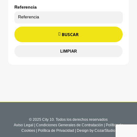
Referencia
BUSCAR
LIMPIAR
© 2025 City 10. Todos los derechos reservados
Aviso Legal
|
Condiciones Generales de Contratación
|
Política de
Cookies
|
Política de Privacidad
| Design by
CozarStudio