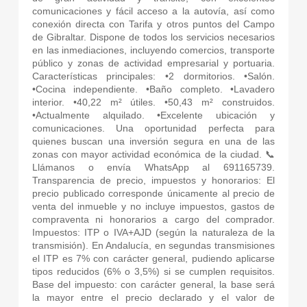
comunicaciones y fácil acceso a la autovía, así como
conexión directa con Tarifa y otros puntos del Campo
de Gibraltar. Dispone de todos los servicios necesarios
en las inmediaciones, incluyendo comercios, transporte
público y zonas de actividad empresarial y portuaria.
Características principales: •2 dormitorios. •Salón.
•Cocina independiente. •Baño completo. •Lavadero
interior. •40,22 m² útiles. •50,43 m² construidos.
•Actualmente alquilado. •Excelente ubicación y
comunicaciones. Una oportunidad perfecta para
quienes buscan una inversión segura en una de las
zonas con mayor actividad económica de la ciudad. 📞
Llámanos o envía WhatsApp al 691165739.
Transparencia de precio, impuestos y honorarios: El
precio publicado corresponde únicamente al precio de
venta del inmueble y no incluye impuestos, gastos de
compraventa ni honorarios a cargo del comprador.
Impuestos: ITP o IVA+AJD (según la naturaleza de la
transmisión). En Andalucía, en segundas transmisiones
el ITP es 7% con carácter general, pudiendo aplicarse
tipos reducidos (6% o 3,5%) si se cumplen requisitos.
Base del impuesto: con carácter general, la base será
la mayor entre el precio declarado y el valor de