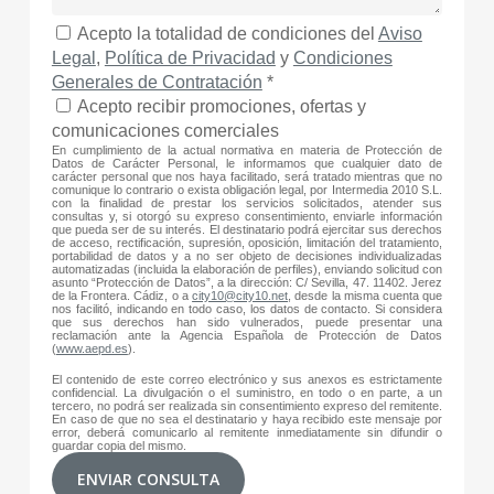
Acepto la totalidad de condiciones del
Aviso
Legal
,
Política de Privacidad
y
Condiciones
Generales de Contratación
*
Acepto recibir promociones, ofertas y
comunicaciones comerciales
En cumplimiento de la actual normativa en materia de Protección de
Datos de Carácter Personal, le informamos que cualquier dato de
carácter personal que nos haya facilitado, será tratado mientras que no
comunique lo contrario o exista obligación legal, por Intermedia 2010 S.L.
con la finalidad de prestar los servicios solicitados, atender sus
consultas y, si otorgó su expreso consentimiento, enviarle información
que pueda ser de su interés. El destinatario podrá ejercitar sus derechos
de acceso, rectificación, supresión, oposición, limitación del tratamiento,
portabilidad de datos y a no ser objeto de decisiones individualizadas
automatizadas (incluida la elaboración de perfiles), enviando solicitud con
asunto “Protección de Datos”, a la dirección: C/ Sevilla, 47. 11402. Jerez
de la Frontera. Cádiz, o a
city10@city10.net
, desde la misma cuenta que
nos facilitó, indicando en todo caso, los datos de contacto. Si considera
que sus derechos han sido vulnerados, puede presentar una
reclamación ante la Agencia Española de Protección de Datos
(
www.aepd.es
).
El contenido de este correo electrónico y sus anexos es estrictamente
confidencial. La divulgación o el suministro, en todo o en parte, a un
tercero, no podrá ser realizada sin consentimiento expreso del remitente.
En caso de que no sea el destinatario y haya recibido este mensaje por
error, deberá comunicarlo al remitente inmediatamente sin difundir o
guardar copia del mismo.
ENVIAR CONSULTA