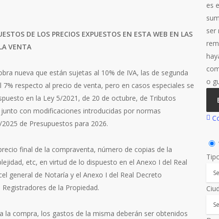
es e
sum
ser
ESTOS DE LOS PRECIOS EXPUESTOS EN ESTA WEB EN LAS
remi
LA VENTA
hay
com
obra nueva que están sujetas al 10% de IVA, las de segunda
o g
l 7% respecto al precio de venta, pero en casos especiales se
ispuesto en la Ley 5/2021, de 20 de octubre, de Tributos
junto con modificaciones introducidas por normas
Co
8/2025 de Presupuestos para 2026.
recio final de la compraventa, número de copias de la
Tip
ejidad, etc, en virtud de lo dispuesto en el Anexo I del Real
el general de Notaría y el Anexo I del Real Decreto
s Registradores de la Propiedad.
Ciu
ra la compra, los gastos de la misma deberán ser obtenidos