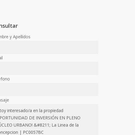
nsultar
bre y Apellidos
il
éfono
saje