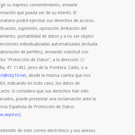
rgó su expreso consentimiento, enviarle
rmación que pueda ser de su interés. El
tinatario podrá ejercitar sus derechos de acceso,
ificación, supresión, oposición, limitación del
amiento, portabilidad de datos y a no ser objeto
ecisiones individualizadas automatizadas (incluida
laboración de perfiles), enviando solicitud con
to “Protección de Datos”, a la dirección: C/
lla, 47. 11402. Jerez de la Frontera. Cádiz, o a
y10@city10.net
, desde la misma cuenta que nos
litó, indicando en todo caso, los datos de
tacto. Si considera que sus derechos han sido
nerados, puede presentar una reclamación ante la
ncia Española de Protección de Datos
w.aepd.es
).
contenido de este correo electrónico y sus anexos