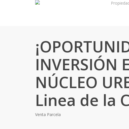
Propieda
Skip
to
main
content
¡OPORTUNI
INVERSIÓN 
NÚCLEO URB
Linea de la 
Venta
Parcela