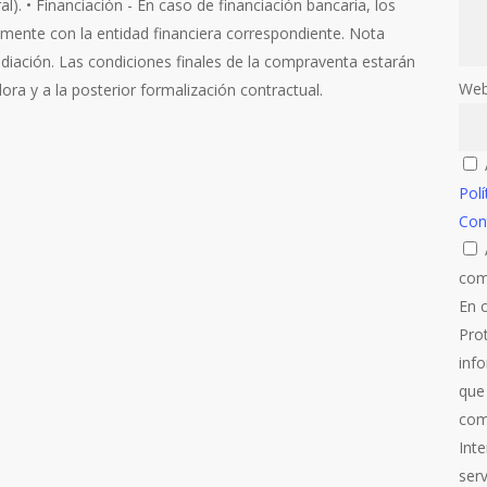
al). • Financiación - En caso de financiación bancaria, los
mente con la entidad financiera correspondiente. Nota
ediación. Las condiciones finales de la compraventa estarán
Web
ora y a la posterior formalización contractual.
Polí
Con
com
En 
Pro
inf
que
comu
Inte
serv