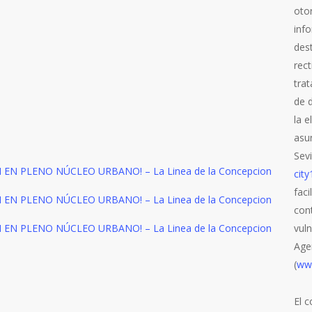
oto
info
des
rect
trat
de d
la e
asun
Sevi
cit
faci
con
vul
Age
(
ww
El 