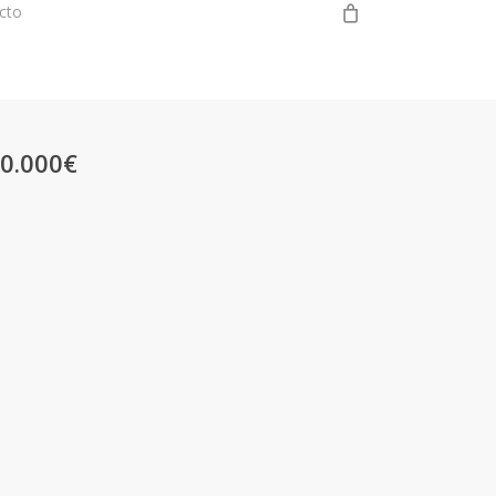
0
cto
956 350 003
0.000€