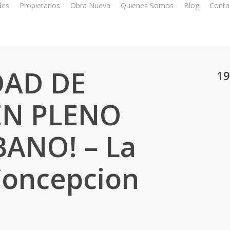
des
Propietarios
Obra Nueva
Quienes Somos
Blog
Conta
DAD DE
19
EN PLENO
ANO! – La
Concepcion