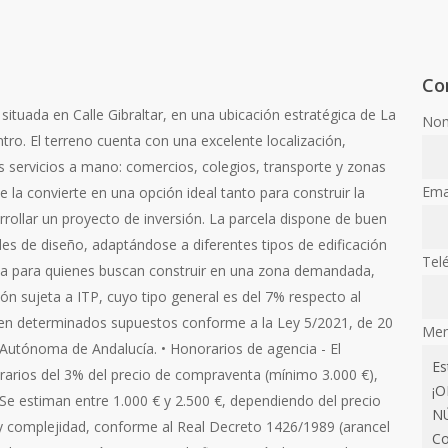
Co
ituada en Calle Gibraltar, en una ubicación estratégica de La
Nom
tro. El terreno cuenta con una excelente localización,
s servicios a mano: comercios, colegios, transporte y zonas
Ema
e la convierte en una opción ideal tanto para construir la
rollar un proyecto de inversión. La parcela dispone de buen
ades de diseño, adaptándose a diferentes tipos de edificación
Tel
ta para quienes buscan construir en una zona demandada,
ión sujeta a ITP, cuyo tipo general es del 7% respecto al
 en determinados supuestos conforme a la Ley 5/2021, de 20
Men
Autónoma de Andalucía. • Honorarios de agencia - El
arios del 3% del precio de compraventa (mínimo 3.000 €),
 Se estiman entre 1.000 € y 2.500 €, dependiendo del precio
a y complejidad, conforme al Real Decreto 1426/1989 (arancel