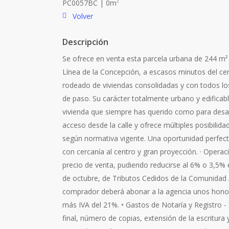
PC0057BC | 0m
2
Volver
Descripción
Se ofrece en venta esta parcela urbana de 244 m² s
Línea de la Concepción, a escasos minutos del cen
rodeado de viviendas consolidadas y con todos lo
de paso. Su carácter totalmente urbano y edificabl
vivienda que siempre has querido como para desar
acceso desde la calle y ofrece múltiples posibilid
según normativa vigente. Una oportunidad perfec
con cercanía al centro y gran proyección. · Operac
precio de venta, pudiendo reducirse al 6% o 3,5%
de octubre, de Tributos Cedidos de la Comunidad 
comprador deberá abonar a la agencia unos honor
más IVA del 21%. • Gastos de Notaría y Registro -
final, número de copias, extensión de la escritur