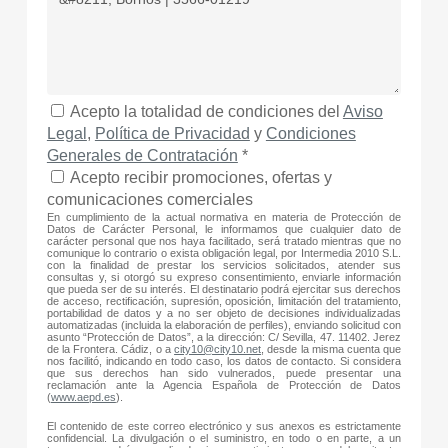
Acepto la totalidad de condiciones del
Aviso
Legal
,
Política de Privacidad
y
Condiciones
Generales de Contratación
*
Acepto recibir promociones, ofertas y
comunicaciones comerciales
En cumplimiento de la actual normativa en materia de Protección de
Datos de Carácter Personal, le informamos que cualquier dato de
carácter personal que nos haya facilitado, será tratado mientras que no
comunique lo contrario o exista obligación legal, por Intermedia 2010 S.L.
con la finalidad de prestar los servicios solicitados, atender sus
consultas y, si otorgó su expreso consentimiento, enviarle información
que pueda ser de su interés. El destinatario podrá ejercitar sus derechos
de acceso, rectificación, supresión, oposición, limitación del tratamiento,
portabilidad de datos y a no ser objeto de decisiones individualizadas
automatizadas (incluida la elaboración de perfiles), enviando solicitud con
asunto “Protección de Datos”, a la dirección: C/ Sevilla, 47. 11402. Jerez
de la Frontera. Cádiz, o a
city10@city10.net
, desde la misma cuenta que
nos facilitó, indicando en todo caso, los datos de contacto. Si considera
que sus derechos han sido vulnerados, puede presentar una
reclamación ante la Agencia Española de Protección de Datos
(
www.aepd.es
).
El contenido de este correo electrónico y sus anexos es estrictamente
confidencial. La divulgación o el suministro, en todo o en parte, a un