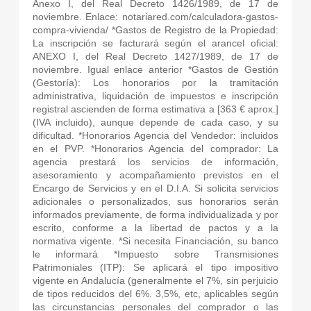
Anexo I, del Real Decreto 1426/1989, de 17 de
noviembre. Enlace: notariared.com/calculadora-gastos-
compra-vivienda/ *Gastos de Registro de la Propiedad:
La inscripción se facturará según el arancel oficial:
ANEXO I, del Real Decreto 1427/1989, de 17 de
noviembre. Igual enlace anterior *Gastos de Gestión
(Gestoría): Los honorarios por la tramitación
administrativa, liquidación de impuestos e inscripción
registral ascienden de forma estimativa a [363 € aprox.]
(IVA incluido), aunque depende de cada caso, y su
dificultad. *Honorarios Agencia del Vendedor: incluidos
en el PVP. *Honorarios Agencia del comprador: La
agencia prestará los servicios de información,
asesoramiento y acompañamiento previstos en el
Encargo de Servicios y en el D.I.A. Si solicita servicios
adicionales o personalizados, sus honorarios serán
informados previamente, de forma individualizada y por
escrito, conforme a la libertad de pactos y a la
normativa vigente. *Si necesita Financiación, su banco
le informará *Impuesto sobre Transmisiones
Patrimoniales (ITP): Se aplicará el tipo impositivo
vigente en Andalucía (generalmente el 7%, sin perjuicio
de tipos reducidos del 6%. 3,5%, etc, aplicables según
las circunstancias personales del comprador o las