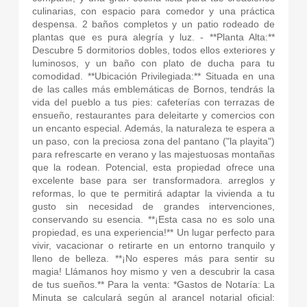
culinarias, con espacio para comedor y una práctica
despensa. 2 baños completos y un patio rodeado de
plantas que es pura alegría y luz. - **Planta Alta:**
Descubre 5 dormitorios dobles, todos ellos exteriores y
luminosos, y un baño con plato de ducha para tu
comodidad. **Ubicación Privilegiada:** Situada en una
de las calles más emblemáticas de Bornos, tendrás la
vida del pueblo a tus pies: cafeterías con terrazas de
ensueño, restaurantes para deleitarte y comercios con
un encanto especial. Además, la naturaleza te espera a
un paso, con la preciosa zona del pantano ("la playita")
para refrescarte en verano y las majestuosas montañas
que la rodean. Potencial, esta propiedad ofrece una
excelente base para ser transformadora. arreglos y
reformas, lo que te permitirá adaptar la vivienda a tu
gusto sin necesidad de grandes intervenciones,
conservando su esencia. **¡Esta casa no es solo una
propiedad, es una experiencia!** Un lugar perfecto para
vivir, vacacionar o retirarte en un entorno tranquilo y
lleno de belleza. **¡No esperes más para sentir su
magia! Llámanos hoy mismo y ven a descubrir la casa
de tus sueños.** Para la venta: *Gastos de Notaría: La
Minuta se calculará según al arancel notarial oficial: