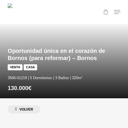
Skip
Menu
to
main
content
Oportunidad única en el corazón de
Bornos (para reformar) – Bornos
VENTA
CASA
3566-01219 | 5 Dormitorios | 3 Baños | 320m
2
130.000€
VOLVER