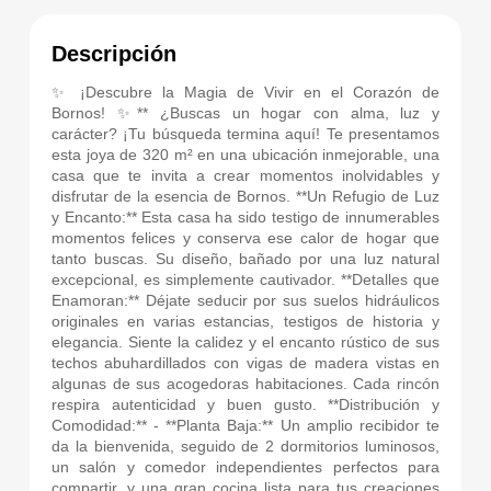
Descripción
✨ ¡Descubre la Magia de Vivir en el Corazón de
Bornos! ✨** ¿Buscas un hogar con alma, luz y
carácter? ¡Tu búsqueda termina aquí! Te presentamos
esta joya de 320 m² en una ubicación inmejorable, una
casa que te invita a crear momentos inolvidables y
disfrutar de la esencia de Bornos. **Un Refugio de Luz
y Encanto:** Esta casa ha sido testigo de innumerables
momentos felices y conserva ese calor de hogar que
tanto buscas. Su diseño, bañado por una luz natural
excepcional, es simplemente cautivador. **Detalles que
Enamoran:** Déjate seducir por sus suelos hidráulicos
originales en varias estancias, testigos de historia y
elegancia. Siente la calidez y el encanto rústico de sus
techos abuhardillados con vigas de madera vistas en
algunas de sus acogedoras habitaciones. Cada rincón
respira autenticidad y buen gusto. **Distribución y
Comodidad:** - **Planta Baja:** Un amplio recibidor te
da la bienvenida, seguido de 2 dormitorios luminosos,
un salón y comedor independientes perfectos para
compartir, y una gran cocina lista para tus creaciones