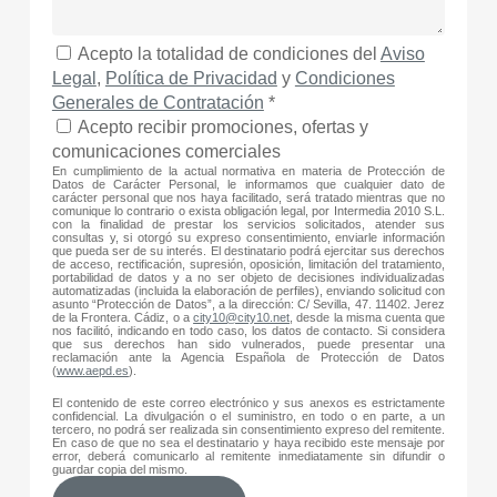
Acepto la totalidad de condiciones del
Aviso
Legal
,
Política de Privacidad
y
Condiciones
Generales de Contratación
*
Acepto recibir promociones, ofertas y
comunicaciones comerciales
En cumplimiento de la actual normativa en materia de Protección de
Datos de Carácter Personal, le informamos que cualquier dato de
carácter personal que nos haya facilitado, será tratado mientras que no
comunique lo contrario o exista obligación legal, por Intermedia 2010 S.L.
con la finalidad de prestar los servicios solicitados, atender sus
consultas y, si otorgó su expreso consentimiento, enviarle información
que pueda ser de su interés. El destinatario podrá ejercitar sus derechos
de acceso, rectificación, supresión, oposición, limitación del tratamiento,
portabilidad de datos y a no ser objeto de decisiones individualizadas
automatizadas (incluida la elaboración de perfiles), enviando solicitud con
asunto “Protección de Datos”, a la dirección: C/ Sevilla, 47. 11402. Jerez
de la Frontera. Cádiz, o a
city10@city10.net
, desde la misma cuenta que
nos facilitó, indicando en todo caso, los datos de contacto. Si considera
que sus derechos han sido vulnerados, puede presentar una
reclamación ante la Agencia Española de Protección de Datos
(
www.aepd.es
).
El contenido de este correo electrónico y sus anexos es estrictamente
confidencial. La divulgación o el suministro, en todo o en parte, a un
tercero, no podrá ser realizada sin consentimiento expreso del remitente.
En caso de que no sea el destinatario y haya recibido este mensaje por
error, deberá comunicarlo al remitente inmediatamente sin difundir o
guardar copia del mismo.