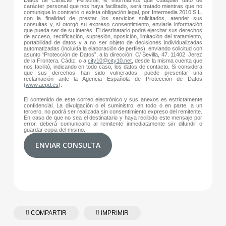
Datos de Carácter Personal, le informamos que cualquier dato de
carácter personal que nos haya facilitado, será tratado mientras que no
comunique lo contrario o exista obligación legal, por Intermedia 2010 S.L.
con la finalidad de prestar los servicios solicitados, atender sus
consultas y, si otorgó su expreso consentimiento, enviarle información
que pueda ser de su interés. El destinatario podrá ejercitar sus derechos
de acceso, rectificación, supresión, oposición, limitación del tratamiento,
portabilidad de datos y a no ser objeto de decisiones individualizadas
automatizadas (incluida la elaboración de perfiles), enviando solicitud con
asunto “Protección de Datos”, a la dirección: C/ Sevilla, 47. 11402. Jerez
de la Frontera. Cádiz, o a
city10@city10.net
, desde la misma cuenta que
nos facilitó, indicando en todo caso, los datos de contacto. Si considera
que sus derechos han sido vulnerados, puede presentar una
reclamación ante la Agencia Española de Protección de Datos
(
www.aepd.es
).
El contenido de este correo electrónico y sus anexos es estrictamente
confidencial. La divulgación o el suministro, en todo o en parte, a un
tercero, no podrá ser realizada sin consentimiento expreso del remitente.
En caso de que no sea el destinatario y haya recibido este mensaje por
error, deberá comunicarlo al remitente inmediatamente sin difundir o
guardar copia del mismo.
ENVIAR CONSULTA
COMPARTIR
IMPRIMIR