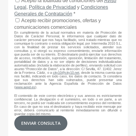
Acepto la totalidad de condiciones del
Aviso
Legal
,
Política de Privacidad
y
Condiciones
Generales de Contratación
*
Acepto recibir promociones, ofertas y
comunicaciones comerciales
En cumplimiento de la actual normativa en materia de Protección de
Datos de Carácter Personal, le informamos que cualquier dato de
carácter personal que nos haya facilitado, será tratado mientras que no
comunique lo contrario o exista obligación legal, por Intermedia 2010 S.L.
con la finalidad de prestar los servicios solicitados, atender sus
consultas y, si otorgó su expreso consentimiento, enviarle información
que pueda ser de su interés. El destinatario podrá ejercitar sus derechos
de acceso, rectificación, supresión, oposición, limitación del tratamiento,
portabilidad de datos y a no ser objeto de decisiones individualizadas
automatizadas (incluida la elaboración de perfiles), enviando solicitud con
asunto “Protección de Datos”, a la dirección: C/ Sevilla, 47. 11402. Jerez
de la Frontera. Cádiz, o a
city10@city10.net
, desde la misma cuenta que
nos facilitó, indicando en todo caso, los datos de contacto. Si considera
que sus derechos han sido vulnerados, puede presentar una
reclamación ante la Agencia Española de Protección de Datos
(
www.aepd.es
).
El contenido de este correo electrónico y sus anexos es estrictamente
confidencial. La divulgación o el suministro, en todo o en parte, a un
tercero, no podrá ser realizada sin consentimiento expreso del remitente.
En caso de que no sea el destinatario y haya recibido este mensaje por
error, deberá comunicarlo al remitente inmediatamente sin difundir o
guardar copia del mismo.
ENVIAR CONSULTA