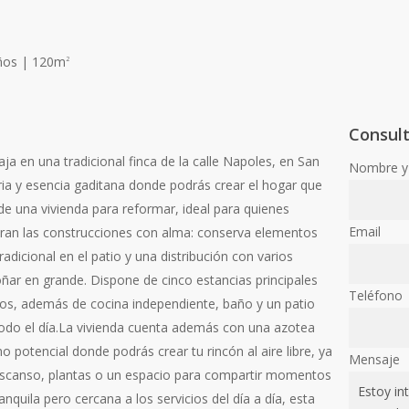
ños | 120m
2
Consul
ja en una tradicional finca de la calle Napoles, en San
Nombre y 
ria y esencia gaditana donde podrás crear el hogar que
de una vivienda para reformar, ideal para quienes
Email
oran las construcciones con alma: conserva elementos
adicional en el patio y una distribución con varios
oñar en grande. Dispone de cinco estancias principales
Teléfono
ios, además de cocina independiente, baño y un patio
odo el día. ​ La vivienda cuenta además con una azotea
 potencial donde podrás crear tu rincón al aire libre, ya
Mensaje
scanso, plantas o un espacio para compartir momentos
tranquila pero cercana a los servicios del día a día, esta