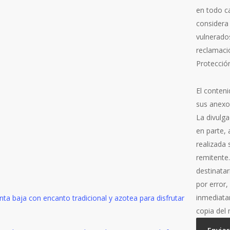
en todo ca
considera
vulnerado
reclamaci
Protecció
El conteni
sus anexo
La divulga
en parte, 
realizada
remitente
destinata
por error
inmediata
copia del