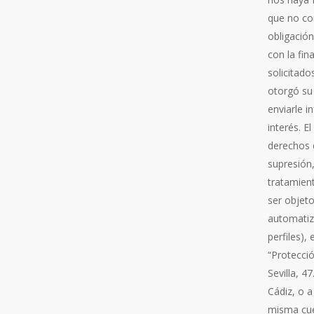
que no co
obligación
con la fin
solicitado
otorgó su
enviarle 
interés. E
derechos d
supresión,
tratamient
ser objeto
automatiza
perfiles),
“Protecció
Sevilla, 4
Cádiz, o 
misma cue