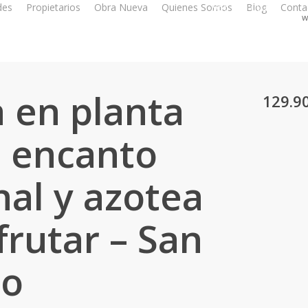
des
Propietarios
Obra Nueva
Quienes Somos
956 350 003
Blog
Conta
w
 en planta
129.9
n encanto
nal y azotea
frutar – San
do