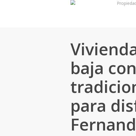
Propieda
Skip
to
main
content
Vivienda
baja co
tradicio
para dis
Fernan