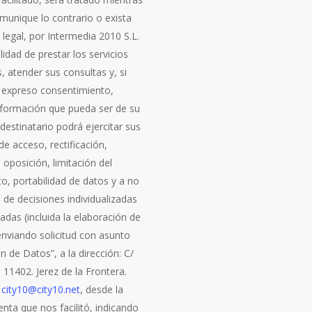
munique lo contrario o exista
 legal, por Intermedia 2010 S.L.
alidad de prestar los servicios
s, atender sus consultas y, si
 expreso consentimiento,
información que pueda ser de su
l destinatario podrá ejercitar sus
e acceso, rectificación,
 oposición, limitación del
o, portabilidad de datos y a no
 de decisiones individualizadas
das (incluida la elaboración de
 enviando solicitud con asunto
n de Datos”, a la dirección: C/
7. 11402. Jerez de la Frontera.
a
city10@city10.net
, desde la
nta que nos facilitó, indicando