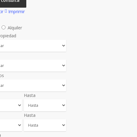
 consulta
ir
Imprimir
a
Alquiler
ropiedad
os
Hasta
Hasta
a