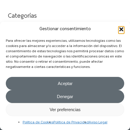
Categorías
Blog
Gestionar consentimiento
Para ofrecer las mejores experiencias, utilizamos tecnologías como las
cookies para almacenar y/o acceder a la información del dispositivo. El
consentimiento de estas tecnologías nos permitirá procesar datos como
el comportamiento de navegación o las identificaciones únicas en este
sitio. No consentir o retirar el consentimiento, puede afectar
negativamente a ciertas características y funciones.
Aceptar
Denegar
© 2025 City 10. Todos los derechos reservados
Ver preferencias
Aviso Legal
|
Condiciones Generales de Contratación
|
Política de
Cookies
|
Política de Privacidad
| Design by
CozarStudio
Política de Cookies
Política de Privacidad
Aviso Legal