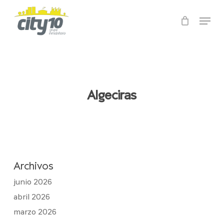
Skip
Menu
to
main
Close
content
Menu
Algeciras
Archivos
junio 2026
abril 2026
marzo 2026