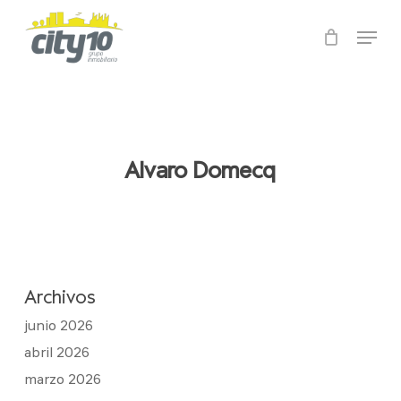
Skip
Menu
to
main
Close
content
Menu
Alvaro Domecq
Archivos
junio 2026
abril 2026
marzo 2026