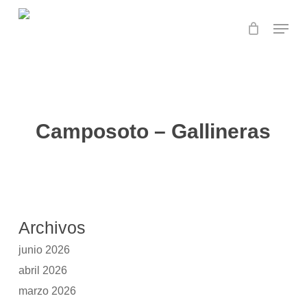
Skip
Menu
to
main
Close
content
Menu
Camposoto – Gallineras
Archivos
junio 2026
abril 2026
marzo 2026