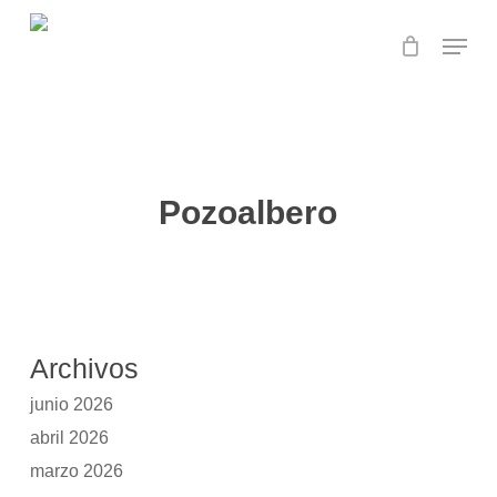
Skip
Menu
to
main
content
Pozoalbero
Archivos
junio 2026
abril 2026
marzo 2026