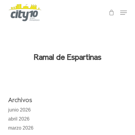
Skip
Menu
to
main
Close
content
Menu
Ramal de Espartinas
Archivos
junio 2026
abril 2026
marzo 2026