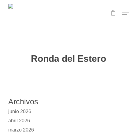
Skip
Menu
to
main
Close
content
Menu
Ronda del Estero
Archivos
junio 2026
abril 2026
marzo 2026