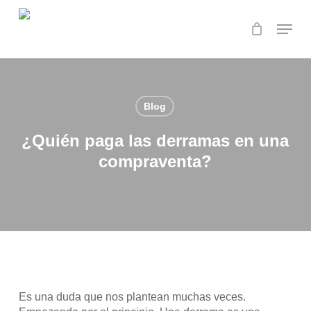
Skip
Menu
to
main
Close
content
Menu
Blog
¿Quién paga las derramas en una
compraventa?
Es una duda que nos plantean muchas veces.