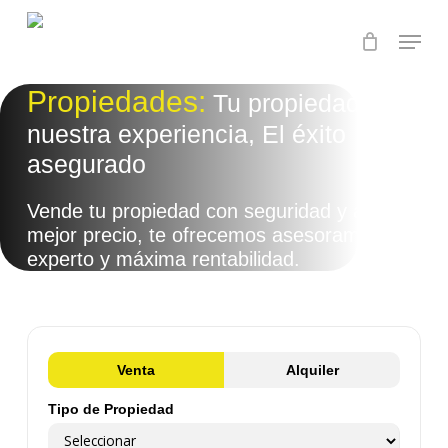
Skip
Menu
to
main
content
Propiedades:
Tu propiedad,
nuestra experiencia, El éxito
asegurado
Vende tu propiedad con seguridad y al
mejor precio, te ofrecemos asesoramiento
experto y máxima rentabilidad.
Venta
Alquiler
Tipo de Propiedad